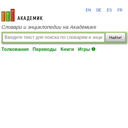
EN
DE
ES
FR
academic.ru
Словари и энциклопедии на Академике
Найти!
Толкования
Переводы
Книги
Игры ⚽