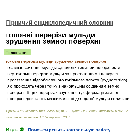
Гірничий енциклопедичний словник
головні перерізи мульди
зрушення земної поверхні
Толкование
головні перерізи мульди зрушення земної поверхні
главные сечения мульды сдвижения земной поверхности -
вертикальні перерізи мульди за простяганням і навхрест
простягання відроблюваного вугільного пласта (рудного тіла),
які проходять через точку з найбільшим осіданням земної
поверхні. В цих перерізах зрушення і деформації земної
поверхні досягають максимальної для даної мульди величини.
Гірничий енциклопедичний словник, т. 1. – Донецьк: Східний видавничий дім
.
За
загальною редакцією В.С.Білецького
.
2001
.
Игры ⚽
Поможем решить контрольную работу